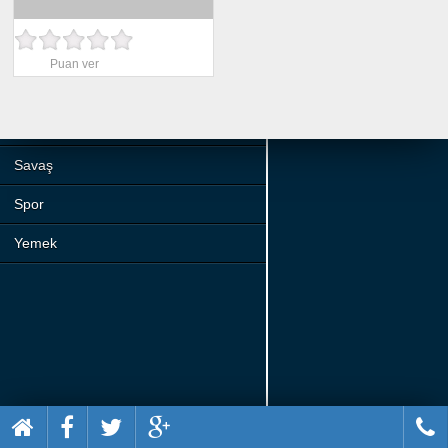
Beceri
Komik
Puan ver
Macera
Mario
Savaş
Spor
Yemek