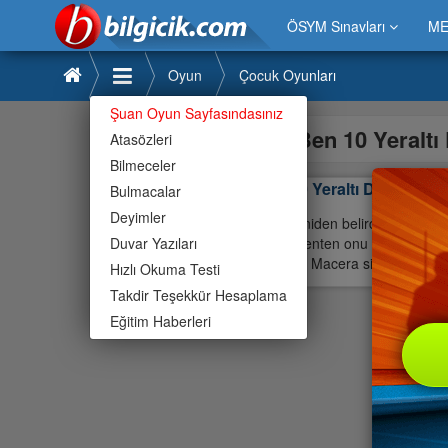
ÖSYM Sınavları
ME
Oyun
Çocuk Oyunları
Şuan Oyun Sayfasındasınız
Ben 10 Yeralt
Atasözleri
Bilmeceler
Ben 10 Yeraltı Dünyası
Bulmacalar
Deyimler
KEvin aniden belirdi ve Gweni 
Duvar Yazıları
içinde benten onu bulamazsa G
kurtarın. Macera sizi bekliyor.
Hızlı Okuma Testi
Takdir Teşekkür Hesaplama
Eğitim Haberleri