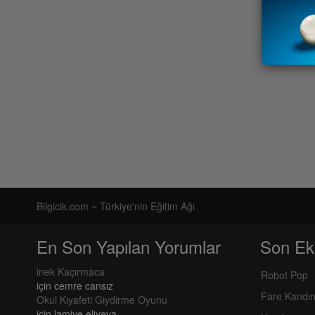
Bilgicik.com ~ Türkiye'nin Eğitim Ağı
En Son Yapılan Yorumlar
Son Ek
inek Kaçırmaca
Robot Pop
için
cemre cansız
Fare Kandı
Okul Kıyafeti Giydirme Oyunu
için
lamiye eliyeva