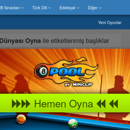
B Sınavları
Türk Dili
Edebiyat
Diğer
Yeni Oyunlar
ı Dünyası Oyna
ile etiketlenmiş başlıklar
kaçırdı.Bu sayde amacı Benten i ele geçirmekti.Eğer 24 saat
wen i öldürecek.Hemen benten ve siz birlikte yola çıkıp Gweni
Hemen Oyna