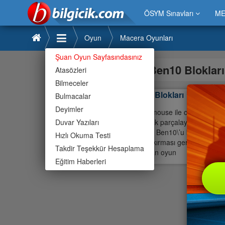
ÖSYM Sınavları
ME
Oyun
Macera Oyunları
Şuan Oyun Sayfasındasınız
Ben10 Bloklar
Atasözleri
Bilmeceler
Ben10 Blokları
Bulmacalar
Deyimler
Oyunu mouse ile oynuyorsunuz.
Duvar Yazıları
tıklayarak parçalayıcı topa yön
kaçırdığı Ben10\’u bir odada h
Hızlı Okuma Testi
blokları kırması gerekiyor. Blo
Takdir Teşekkür Hesaplama
kaçırırsan oyun
Eğitim Haberleri