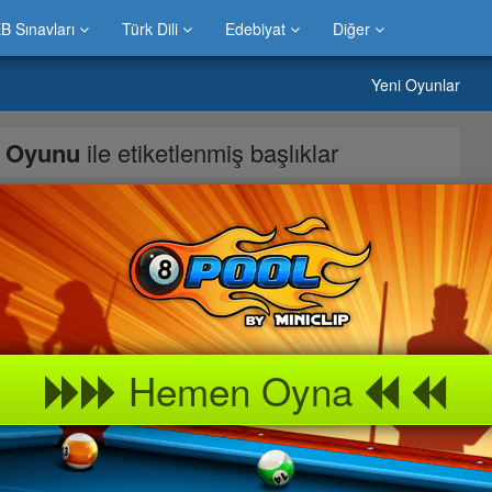
B Sınavları
Türk Dili
Edebiyat
Diğer
Yeni Oyunlar
ı Oyunu
ile etiketlenmiş başlıklar
 Mouse\’u sağ ve sola kaydırarak Ben10\’a yön gösterir sol tuşa
 verip blokları yıkarsınız. Vilgax robotunu kullanarak gemisine
apsediyor. Ben10\’un gemiden kurtulabilmesi için önüne çıkan
klar kırılırken kullanılan topu kaçırmaman lazım… Eğer topu
Hemen Oyna