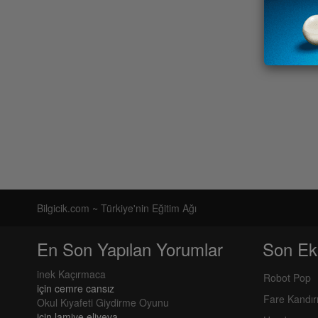
Bilgicik.com ~ Türkiye'nin Eğitim Ağı
En Son Yapılan Yorumlar
Son Ek
inek Kaçırmaca
Robot Pop
için
cemre cansız
Fare Kandı
Okul Kıyafeti Giydirme Oyunu
için
lamiye eliyeva