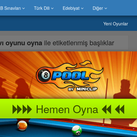
B Sınavları
Türk Dili
Edebiyat
Diğer
Yeni Oyunlar
avı oyunu oyna
ile etiketlenmiş başlıklar
yunu çocuklar için Ben 10 Uzaylı Avı Boyayalım Oyunu süper
yayalım oyununu çocuklarinizla ve aileniz ile rahatca
 Avı Boyayalım kiz ve erkek çocuklariniz için her yasa uygun
ayalım Oyununu arkadaslarinizla
Hemen Oyna