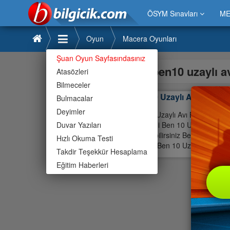
ÖSYM Sınavları
ME
Oyun
Macera Oyunları
Şuan Oyun Sayfasındasınız
ben10 uzaylı 
Atasözleri
Bilmeceler
Ben 10 Uzaylı Avı Oyunu
Bulmacalar
Deyimler
Ben 10 Uzaylı Avı Boyayalım O
Duvar Yazıları
eglenceli Ben 10 Uzaylı Avı Bo
oynayabilirsiniz Ben 10 Uzaylı
Hızlı Okuma Testi
oyunlar Ben 10 Uzaylı Avı Boy
Takdir Teşekkür Hesaplama
Eğitim Haberleri