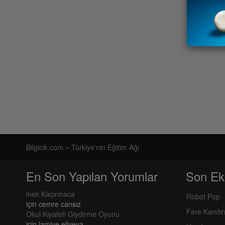
Bilgicik.com ~ Türkiye'nin Eğitim Ağı
En Son Yapılan Yorumlar
Son Ek
inek Kaçırmaca
Robot Pop
için
cemre cansız
Fare Kandı
Okul Kıyafeti Giydirme Oyunu
için
lamiye eliyeva