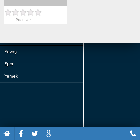
Beceri
Komik
Puan ver
Macera
Mario
Savaş
Spor
Yemek