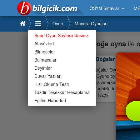
ÖSYM Sınavları
ME
Oyun
Macera Oyunları
Şuan Oyun Sayfasındasınız
boğa oyna
ile 
Atasözleri
Bilmeceler
Kızgın Boğalar Oyunu
Bulmacalar
Deyimler
Kızgın Boğalar Oyunu Oyunu ço
Duvar Yazıları
Boğalar Oyunu oyununu çocuklar
Oyunu kiz ve erkek çocuklarin
Hızlı Okuma Testi
arkadaslarinizla toplanarak oyn
Takdir Teşekkür Hesaplama
oyunlari, Kızgın
Eğitim Haberleri