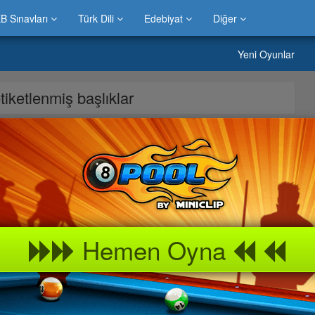
B Sınavları
Türk Dili
Edebiyat
Diğer
Yeni Oyunlar
etiketlenmiş başlıklar
cuklar için Kızgın Boğalar Oyunu Oyunu süper eglenceli Kızgın
inizla ve aileniz ile rahatca oynayabilirsiniz Kızgın Boğalar
iz için her yasa uygun oyunlar Kızgın Boğalar Oyunu Oyununu
ayabilir güzel vakit geçirebilirsiniz. Kızgın Boğalar Oyunu
Hemen Oyna