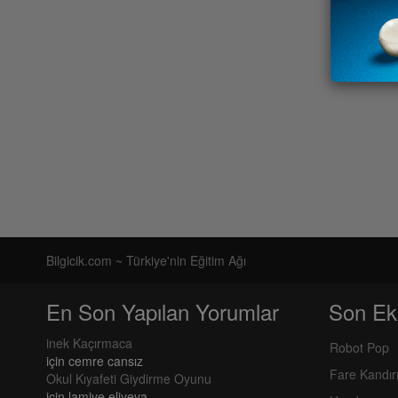
Bilgicik.com ~ Türkiye'nin Eğitim Ağı
En Son Yapılan Yorumlar
Son Ek
inek Kaçırmaca
Robot Pop
için
cemre cansız
Fare Kandı
Okul Kıyafeti Giydirme Oyunu
için
lamiye eliyeva