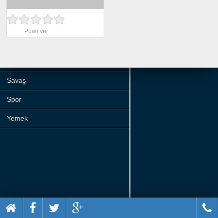
Beceri
Komik
Puan ver
Macera
Mario
Savaş
Spor
Yemek