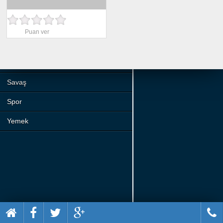
Beceri
Komik
Puan ver
Macera
Mario
Savaş
Spor
Yemek