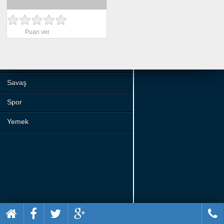
Beceri
Komik
Puan ver
Macera
Mario
Savaş
Spor
Yemek