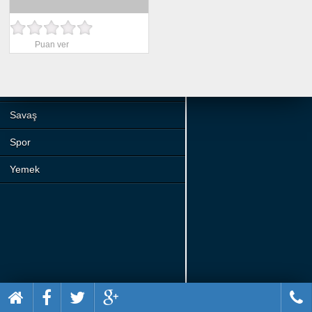
Beceri
Komik
Puan ver
Macera
Mario
Savaş
Spor
Yemek