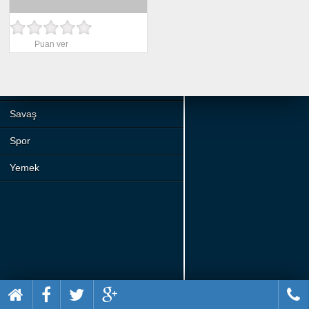
Beceri
Komik
Puan ver
Macera
Mario
Savaş
Spor
Yemek