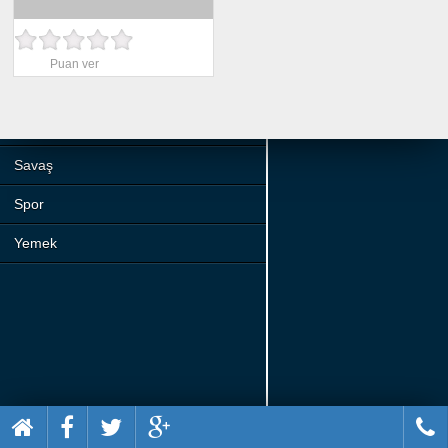
Beceri
Komik
Puan ver
Macera
Mario
Savaş
Spor
Yemek