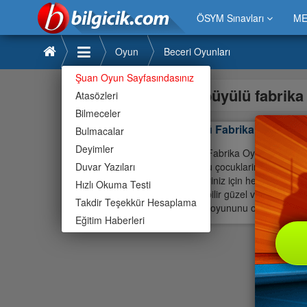
ÖSYM Sınavları
ME
Oyun
Beceri Oyunları
Şuan Oyun Sayfasındasınız
büyülü fabrik
Atasözleri
Bilmeceler
Büyülü Fabrika Oyunu
Bulmacalar
Deyimler
Büyülü Fabrika Oyunu çocuklar
Duvar Yazıları
oyununu çocuklarinizla ve ailen
çocuklariniz için her yasa uy
Hızlı Okuma Testi
oynayabilir güzel vakit geçireb
Takdir Teşekkür Hesaplama
Fabrika oyununu oyna,
Eğitim Haberleri