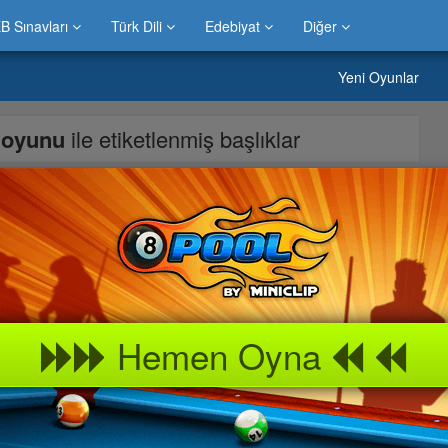
B Sınavları
Türk Dili
Edebiyat
Diğer
Yeni Oyunlar
a oyunu
ile etiketlenmiş başlıklar
 için Büyülü Fabrika Oyunu süper eglenceli Büyülü Fabrika
iz ile rahatca oynayabilirsiniz Büyülü Fabrika kiz ve erkek
gun oyunlar Büyülü Fabrika Oyununu arkadaslarinizla toplanarak
ilirsiniz. Büyülü Fabrika oyunlari, Büyülü Fabrika oyunu, Büyülü
Hemen Oyna