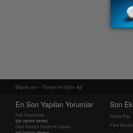
Bilgicik.com ~ Türkiye'nin Eğitim Ağı
En Son Yapılan Yorumlar
Son Ek
inek Kaçırmaca
Robot Pop
için
cemre cansız
Fare Kandı
Okul Kıyafeti Giydirme Oyunu
için
lamiye eliyeva