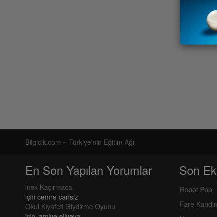
Bilgicik.com ~ Türkiye'nin Eğitim Ağı
En Son Yapılan Yorumlar
Son Ek
inek Kaçırmaca
Robot Pop
için
cemre cansız
Fare Kandı
Okul Kıyafeti Giydirme Oyunu
için
lamiye eliyeva