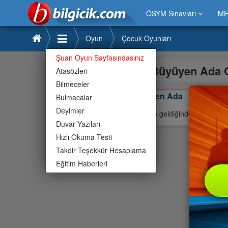
ÖSYM Sınavları
ME
Oyun
Çocuk Oyunları
Şuan Oyun Sayfasındasınız
Büyüyen Ada 
Atasözleri
Bilmeceler
Büyüyen Ada
Bulmacalar
Deyimler
Sıra size geldiğinde sahip oldu
Duvar Yazıları
Hızlı Okuma Testi
Takdir Teşekkür Hesaplama
Eğitim Haberleri