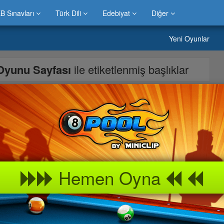
B Sınavları
Türk Dili
Edebiyat
Diğer
Yeni Oyunlar
Oyunu Sayfası
ile etiketlenmiş başlıklar
ğunu şeylerin büyümesi için doğru sıralama ile panellere tıklayın
Hemen Oyna