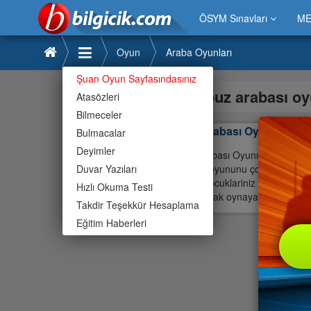
ÖSYM Sınavları
ME
Oyun
Araba Oyunları
Şuan Oyun Sayfasındasınız
buz arabası o
Atasözleri
Bilmeceler
Buz Arabası Oyunu
Bulmacalar
Deyimler
Buz Arabası Oyunu Oyunu çocu
Duvar Yazıları
Oyunu oyununu çocuklarinizla v
erkek çocuklariniz için her y
Hızlı Okuma Testi
toplanarak oynayabilir güzel va
Takdir Teşekkür Hesaplama
Eğitim Haberleri