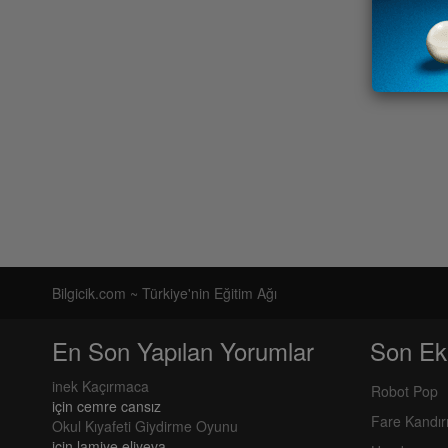
Bilgicik.com ~ Türkiye'nin Eğitim Ağı
En Son Yapılan Yorumlar
Son Ek
inek Kaçırmaca
Robot Pop
için
cemre cansız
Fare Kandı
Okul Kıyafeti Giydirme Oyunu
için
lamiye eliyeva