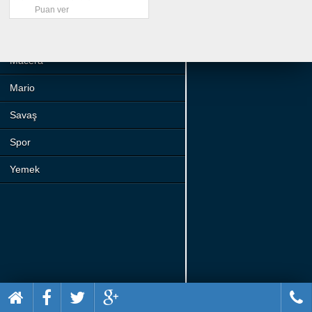
Beceri
Puan ver
Komik
Macera
Mario
Savaş
Spor
Yemek