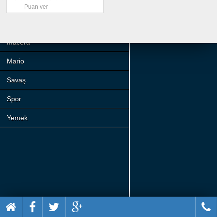
Beceri
Puan ver
Komik
Macera
Mario
Savaş
Spor
Yemek