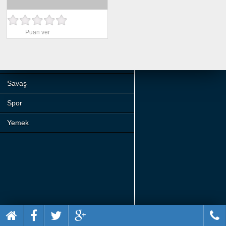
Beceri
Komik
Puan ver
Macera
Mario
Savaş
Spor
Yemek