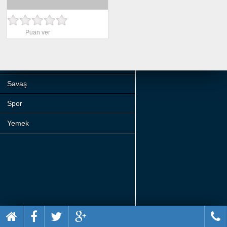
Beceri
Komik
Puan ver
Macera
Mario
Savaş
Spor
Yemek