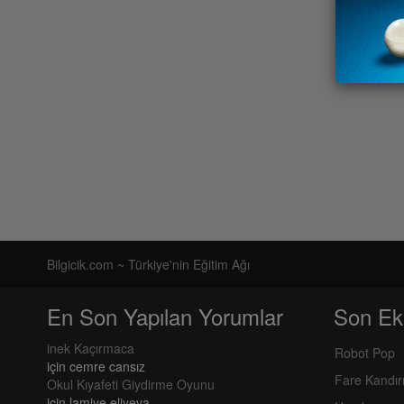
Bilgicik.com ~ Türkiye'nin Eğitim Ağı
En Son Yapılan Yorumlar
Son Ek
inek Kaçırmaca
Robot Pop
için
cemre cansız
Fare Kandı
Okul Kıyafeti Giydirme Oyunu
için
lamiye eliyeva