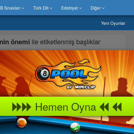
B Sınavları
Türk Dili
Edebiyat
Diğer
Yeni Oyunlar
inin önemi
ile etiketlenmiş başlıklar
unu
yunu hakkında makale yazısı.Çocuklar ve büyüklerin çok sevdiği
 oyununu yıllardan beri oyun severler çok sever ve
zliği Flash Oyunu kız çocukları, erkek çocukları ve büyüklerin en
özelliğini korumaktadır.Bilgicik oyun portalında » Çevre Temizliği
Hemen Oyna