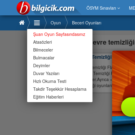
ÖSYM Sınavları
ME
Oyun
Beceri Oyunları
Şuan Oyun Sayfasındasınız
çevre temizliğ
Atasözleri
Bilmeceler
Çevre Temizliği Flash Oy
Bulmacalar
Deyimler
Çevre Temizliği Flash Oyunu o
Duvar Yazıları
» Çevre Temizliği Flash Oyunu
beğenirler.Ayrıca » Çevre Temi
Hızlı Okuma Testi
beğendiği oyunlardan biri olma 
Takdir Teşekkür Hesaplama
Eğitim Haberleri