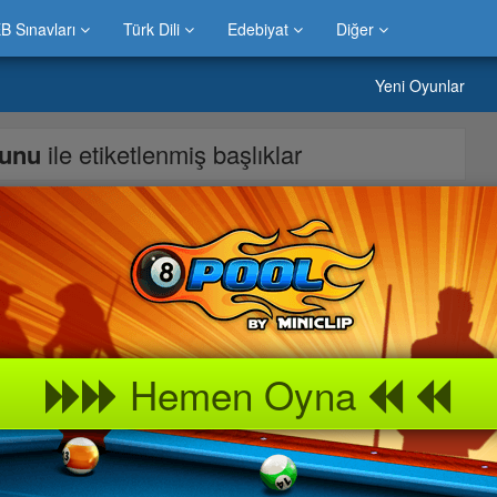
B Sınavları
Türk Dili
Edebiyat
Diğer
Yeni Oyunlar
yunu
ile etiketlenmiş başlıklar
acera oyunu olan çılgın araç oyunu oyunda arabayı devirmeden
varmak.Ayrıca oyunda karşınıza çıkan komik koyunları
tuşu ile arabanın yönünü değiştirebilirsiniz.
Hemen Oyna