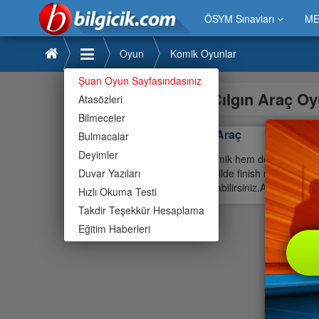
ÖSYM Sınavları
ME
Oyun
Komik Oyunlar
Şuan Oyun Sayfasındasınız
Çılgın Araç O
Atasözleri
Bilmeceler
Çılgın Araç
Bulmacalar
Deyimler
Hem komik hem de güzel bir m
Duvar Yazıları
aynı şekilde finish noktasına 
kovalayabilirsiniz.Ayrıca space 
Hızlı Okuma Testi
Takdir Teşekkür Hesaplama
Eğitim Haberleri