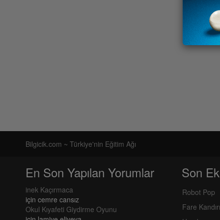
Bilgicik.com ~ Türkiye'nin Eğitim Ağı
En Son Yapılan Yorumlar
Son Ek
inek Kaçırmaca
Robot Pop
için
cemre cansız
Fare Kandı
Okul Kıyafeti Giydirme Oyunu
için
lamiye eliyeva