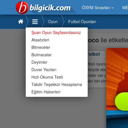
ÖSYM Sınavları
ME
Oyun
Futbol Oyunları
Şuan Oyun Sayfasındasınız
coco
ile etiket
Atasözleri
Bilmeceler
Coco Futbol
Bulmacalar
Deyimler
Coco Futbol oyunu ilgi çekiyor
Duvar Yazıları
ile hatta büyük ebevyenleri ile
oyunda neler var peki » Coco F
Hızlı Okuma Testi
oyunlardan biri olma özelliğini
Takdir Teşekkür Hesaplama
Eğitim Haberleri