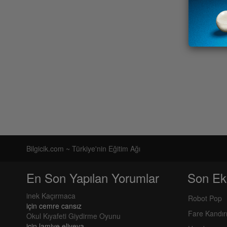
Bilgicik.com ~ Türkiye'nin Eğitim Ağı
En Son Yapılan Yorumlar
Son Ek
inek Kaçırmaca
Robot Pop
için
cemre cansız
Fare Kandı
Okul Kıyafeti Giydirme Oyunu
için
lamiye eliyeva