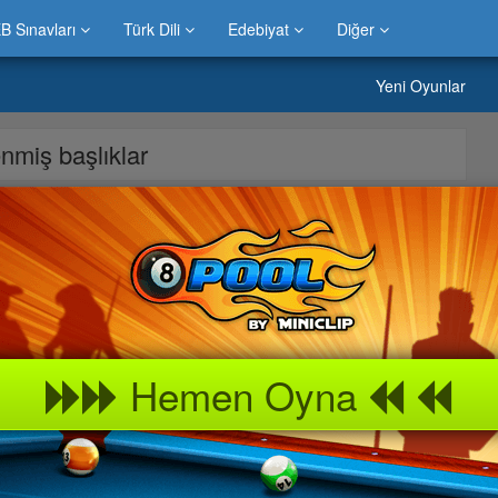
B Sınavları
Türk Dili
Edebiyat
Diğer
Yeni Oyunlar
lenmiş başlıklar
 » Coco Futbol oyunu sitemizde bulabilirsiniz.Evinizde çocuklarınız
 bu » Coco Futbol oyununu keyif alarak oynayabilirsiniz.Bilgicik
utbol kız çocukları, erkek çocukları ve büyüklerin en beğendiği
 korumaktadır.Bilgicik oyun portalında » Coco
Hemen Oyna