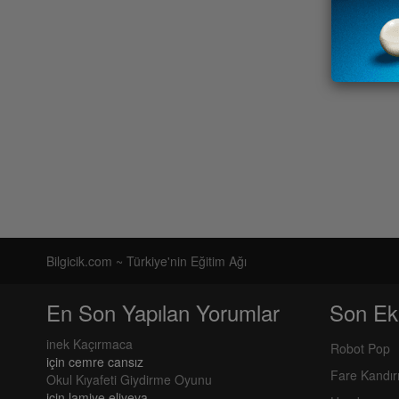
Bilgicik.com ~ Türkiye'nin Eğitim Ağı
En Son Yapılan Yorumlar
Son Ek
inek Kaçırmaca
Robot Pop
için
cemre cansız
Fare Kandı
Okul Kıyafeti Giydirme Oyunu
için
lamiye eliyeva