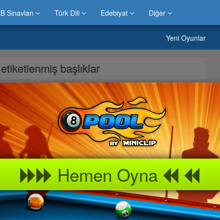
B Sınavları
Türk Dili
Edebiyat
Diğer
Yeni Oyunlar
e etiketlenmiş başlıklar
 Çocuk Parkı oyunu hakkında makale yazısı.Çocuklar ve büyüklerin
unu yıllardan beri oyun severler çok sever ve beğenirler.Ayrıca »
ek çocukları ve büyüklerin en beğendiği oyunlardan biri olma
k oyun portalında » Çocuk Parkı
Hemen Oyna