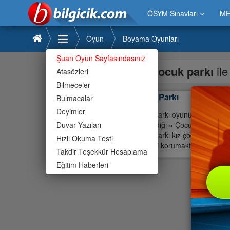
ÖSYM Sınavları
ME
Oyun
Boyama Oyunları
Şuan Oyun Sayfasındasınız
çocuk parkı
il
Atasözleri
Bilmeceler
Çocuk Parkı
Bulmacalar
Deyimler
Çocuk Parkı oyunu ile ilgili »
Duvar Yazıları
çok sevdiği » Çocuk Parkı oyun
Çocuk Parkı kız çocukları, erk
Hızlı Okuma Testi
özelliğini korumaktadır.Bilgici
Takdir Teşekkür Hesaplama
Eğitim Haberleri