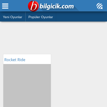
Ana Sayfa
Araba
Atasözleri
Yeni Oyunlar
Popüler Oyunlar
Bilardo
Bilmeceler
Barbie
Bulmacalar
Boyama
Deyimler
Futbol
Rocket Ride
Duvar Yazıları
Çocuk
Angry Birds
Hızlı Okuma Testi
Silah
Hesaplamalar
Basketbol
Oyun
Motor
Eğitim Haberleri