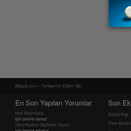
Bilgicik.com ~ Türkiye'nin Eğitim Ağı
En Son Yapılan Yorumlar
Son Ek
inek Kaçırmaca
Robot Pop
için
cemre cansız
Fare Kandı
Okul Kıyafeti Giydirme Oyunu
için
lamiye eliyeva