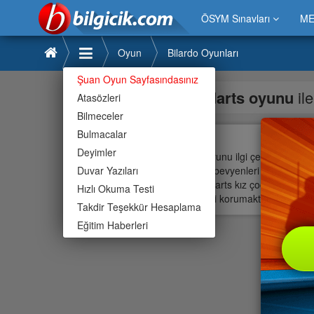
ÖSYM Sınavları
ME
Oyun
Bilardo Oyunları
Şuan Oyun Sayfasındasınız
darts oyunu
il
Atasözleri
Bilmeceler
Darts
Bulmacalar
Deyimler
Darts oyunu ilgi çekiyor » Dart
Duvar Yazıları
büyük ebevyenleri ile bu » Dart
peki » Darts kız çocukları, erk
Hızlı Okuma Testi
özelliğini korumaktadır.Bilgici
Takdir Teşekkür Hesaplama
Eğitim Haberleri