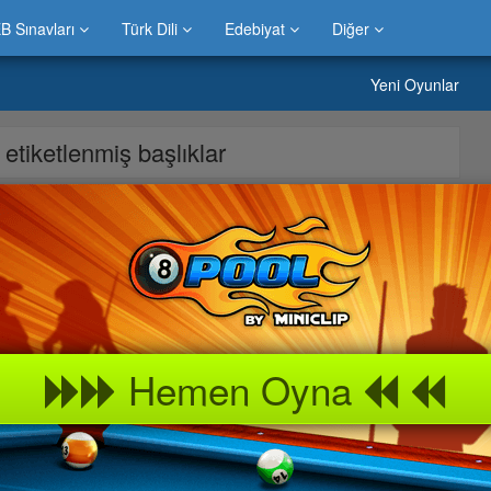
B Sınavları
Türk Dili
Edebiyat
Diğer
Yeni Oyunlar
e etiketlenmiş başlıklar
s oyunu sitemizde bulabilirsiniz.Evinizde çocuklarınız ile hatta
s oyununu keyif alarak oynayabilirsiniz.Bilgicik oyunda neler var
ek çocukları ve büyüklerin en beğendiği oyunlardan biri olma
k oyun portalında » Darts oyununu keyifle oynayabilir arkadaşlarınız
Hemen Oyna