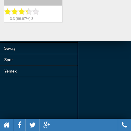
Beceri
Komik
3.3
(66.67%)
3
Macera
Mario
Savaş
Spor
Yemek