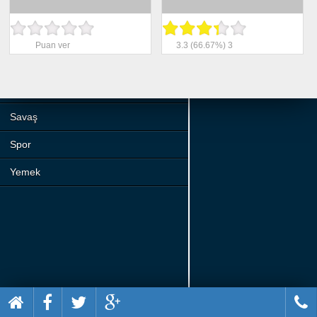
Beceri
Komik
Puan ver
3.3
(66.67%)
3
Macera
Mario
Savaş
Spor
Yemek