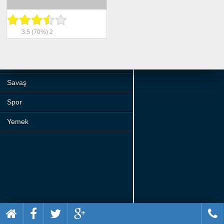
Beceri
Komik
3.5
(70%)
2
Macera
Mario
Savaş
Spor
Yemek