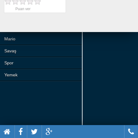
Beceri
Puan ver
Komik
Macera
Mario
Savaş
Spor
Yemek