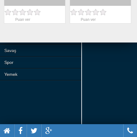
Beceri
Komik
Puan ver
Puan ver
Macera
Mario
Savaş
Spor
Yemek