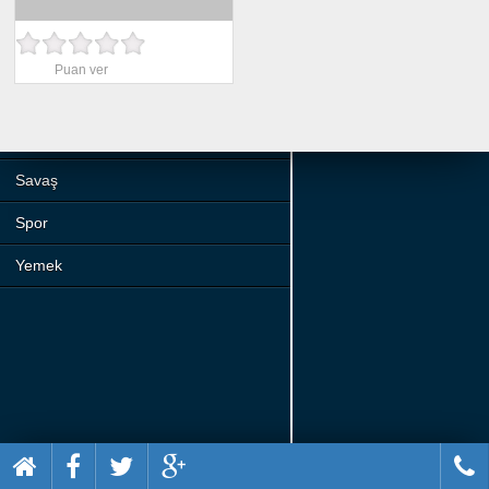
Beceri
Komik
Puan ver
Macera
Mario
Savaş
Spor
Yemek