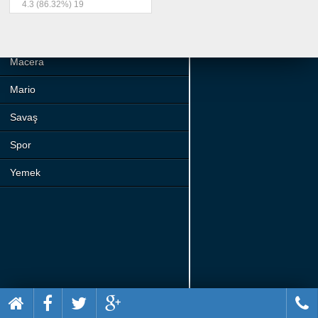
4.3
(86.32%)
19
Beceri
Komik
Macera
Mario
Savaş
Spor
Yemek