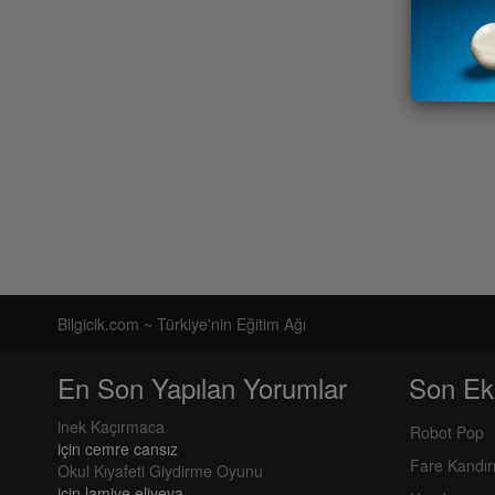
Bilgicik.com ~ Türkiye'nin Eğitim Ağı
En Son Yapılan Yorumlar
Son Ek
inek Kaçırmaca
Robot Pop
için
cemre cansız
Fare Kandı
Okul Kıyafeti Giydirme Oyunu
için
lamiye eliyeva