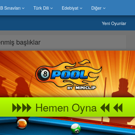
B Sınavları
Türk Dili
Edebiyat
Diğer
Yeni Oyunlar
lenmiş başlıklar
 » Gemi Yapımı oyunu sitemizde bulabilirsiniz.Evinizde
bevyenleri ile bu » Gemi Yapımı oyununu keyif alarak
a neler var peki » Gemi Yapımı kız çocukları, erkek çocukları ve
dan biri olma özelliğini korumaktadır.Bilgicik oyun portalında »
Hemen Oyna