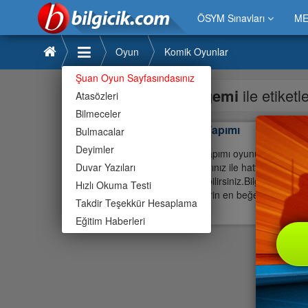
ÖSYM Sınavları
ME
Oyun
Komik Oyunlar
Şuan Oyun Sayfasındasınız
gemi
ile etiket
Atasözleri
Bilmeceler
Gemi Yapımı
Bulmacalar
Deyimler
Gemi Yapımı oyunu ilgi çekiyor
Duvar Yazıları
çocuklarınız ile hatta büyük e
oynayabilirsiniz.Bilgicik oyund
Hızlı Okuma Testi
büyüklerin en beğendiği oyunlar
Takdir Teşekkür Hesaplama
Gemi
Eğitim Haberleri