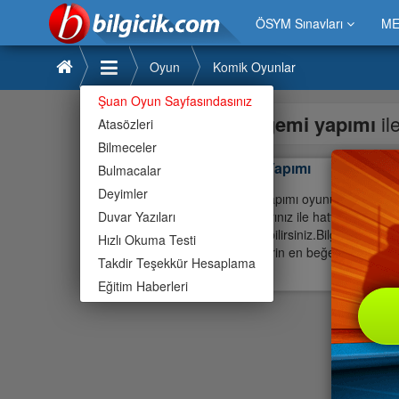
ÖSYM Sınavları
ME
Oyun
Komik Oyunlar
Şuan Oyun Sayfasındasınız
gemi yapımı
il
Atasözleri
Bilmeceler
Gemi Yapımı
Bulmacalar
Deyimler
Gemi Yapımı oyunu ilgi çekiyor
Duvar Yazıları
çocuklarınız ile hatta büyük e
oynayabilirsiniz.Bilgicik oyund
Hızlı Okuma Testi
büyüklerin en beğendiği oyunlar
Takdir Teşekkür Hesaplama
Gemi
Eğitim Haberleri