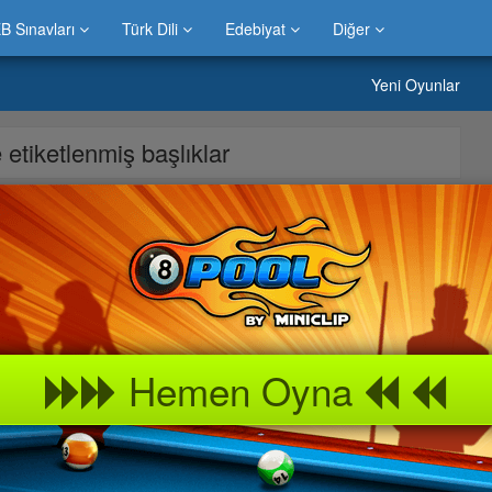
B Sınavları
Türk Dili
Edebiyat
Diğer
Yeni Oyunlar
e etiketlenmiş başlıklar
 » Gemi Yapımı oyunu sitemizde bulabilirsiniz.Evinizde
bevyenleri ile bu » Gemi Yapımı oyununu keyif alarak
a neler var peki » Gemi Yapımı kız çocukları, erkek çocukları ve
dan biri olma özelliğini korumaktadır.Bilgicik oyun portalında »
Hemen Oyna