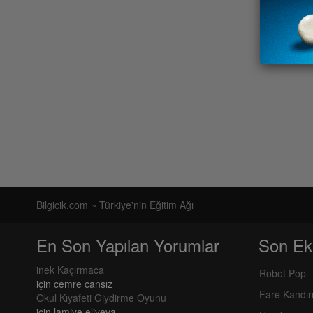
Bilgicik.com ~ Türkiye'nin Eğitim Ağı
En Son Yapılan Yorumlar
Son Ek
inek Kaçırmaca
Robot Pop
için
cemre cansız
Fare Kandı
Okul Kıyafeti Giydirme Oyunu
için
lamiye eliyeva