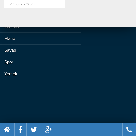
Beceri
4.3
(86.67%)
3
Komik
Macera
Mario
Savaş
Spor
Yemek