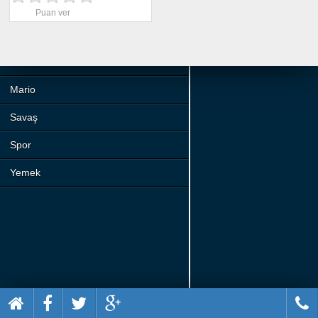
Beceri
Puan ver
Komik
Macera
Mario
Savaş
Spor
Yemek