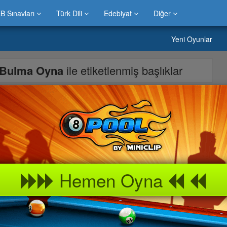
B Sınavları
Türk Dili
Edebiyat
Diğer
Yeni Oyunlar
k Bulma Oyna
ile etiketlenmiş başlıklar
tatik resimler arasındaki fark bulma oyunlarından biraz da zor.
ne ile başlayacaksınız. Farkları bulmak ve işaretlemek için
klar ve iyi eğlenceler dileriz.
Hemen Oyna