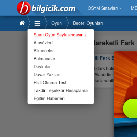
ÖSYM Sınavları
ME
Oyun
Beceri Oyunları
Şuan Oyun Sayfasındasınız
Hareketli Far
Atasözleri
Bilmeceler
Hareketli Fark Bulma
Bulmacalar
Deyimler
Hareketli dark bulma oyunları s
Duvar Yazıları
Oyunda Alaaddin temalı bir sah
MOUSE kullanabilirsiniz. Kolaylı
Hızlı Okuma Testi
Takdir Teşekkür Hesaplama
Eğitim Haberleri