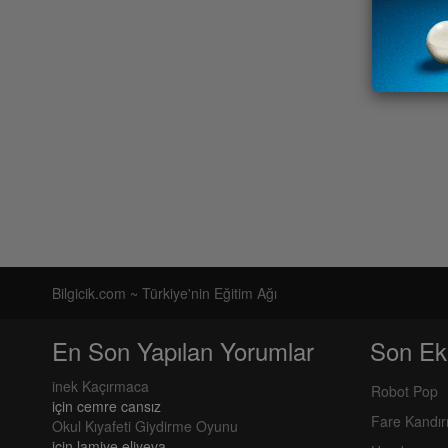
Bilgicik.com ~ Türkiye'nin Eğitim Ağı
En Son Yapılan Yorumlar
Son Ek
inek Kaçırmaca
Robot Pop
için
cemre cansız
Fare Kandı
Okul Kıyafeti Giydirme Oyunu
için
lamiye eliyeva