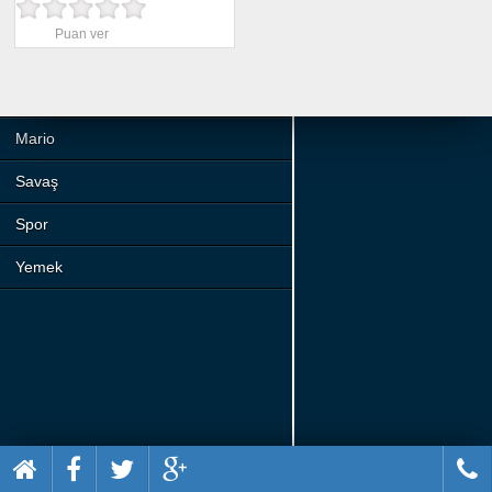
Beceri
Puan ver
Komik
Macera
Mario
Savaş
Spor
Yemek