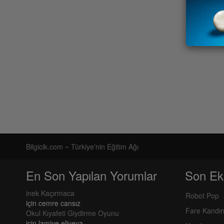
Bilgicik.com ~ Türkiye'nin Eğitim Ağı
En Son Yapılan Yorumlar
Son Ek
inek Kaçırmaca
Robot Pop
için
cemre cansız
Fare Kandı
Okul Kıyafeti Giydirme Oyunu
için
lamiye eliyeva