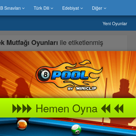
B Sınavları
Türk Dili
Edebiyat
Diğer
Yeni Oyunlar
k Mutfağı Oyunları
ile etiketlenmiş
pmak için gösterilen malzemeleri doğru sırası ile ocağa koyarak
ırladıktan sonra güzel bir yemek hazırlamak bunun için ok
apmanız gerektiği gösterilmektedir ayrıca oyunu sadece Mouse
 yemek pişirmeler
Hemen Oyna