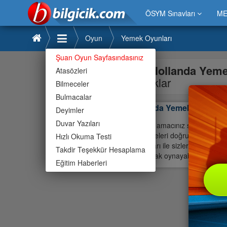
ÖSYM Sınavları
ME
Oyun
Yemek Oyunları
Şuan Oyun Sayfasındasınız
Hollanda Yeme
Atasözleri
başlıklar
Bilmeceler
Bulmacalar
Hollanda Yemek Mutfağı
Deyimler
Duvar Yazıları
Oyunda amacınız size yemek ya
malzemeleri doğru şekilde haz
Hızlı Okuma Testi
yardımları ile sizlere nasıl y
Takdir Teşekkür Hesaplama
kullanarak oynayabilirsiniz.İyi
Eğitim Haberleri