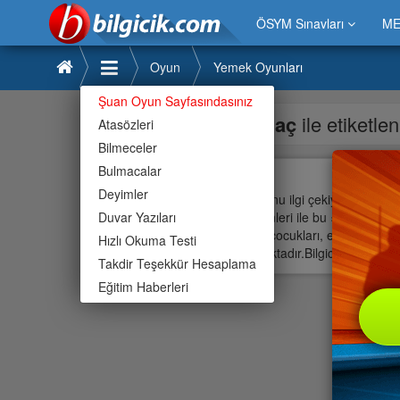
ÖSYM Sınavları
ME
Oyun
Yemek Oyunları
Şuan Oyun Sayfasındasınız
ilaç
ile etiketle
Atasözleri
Bilmeceler
İlaç
Bulmacalar
Deyimler
İlaç oyunu ilgi çekiyor » İlaç o
Duvar Yazıları
ebevyenleri ile bu » İlaç oyunu
İlaç kız çocukları, erkek çocuk
Hızlı Okuma Testi
korumaktadır.Bilgicik oyun port
Takdir Teşekkür Hesaplama
Eğitim Haberleri