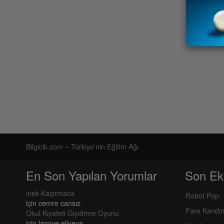
Bilgicik.com ~ Türkiye'nin Eğitim Ağı
En Son Yapılan Yorumlar
Son Ek
inek Kaçırmaca
Robot Pop
için
cemre cansız
Fare Kandı
Okul Kıyafeti Giydirme Oyunu
için
lamiye eliyeva