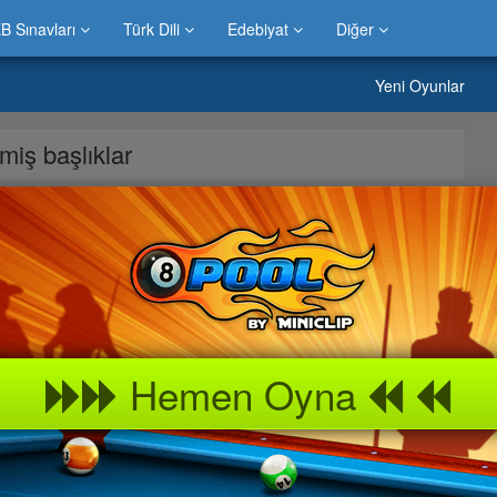
B Sınavları
Türk Dili
Edebiyat
Diğer
Yeni Oyunlar
nmiş başlıklar
yunu sitemizde bulabilirsiniz.Evinizde çocuklarınız ile hatta büyük
nu keyif alarak oynayabilirsiniz.Bilgicik oyunda neler var peki »
ları ve büyüklerin en beğendiği oyunlardan biri olma özelliğini
alında » İlaç oyununu keyifle oynayabilir arkadaşlarınız
Hemen Oyna