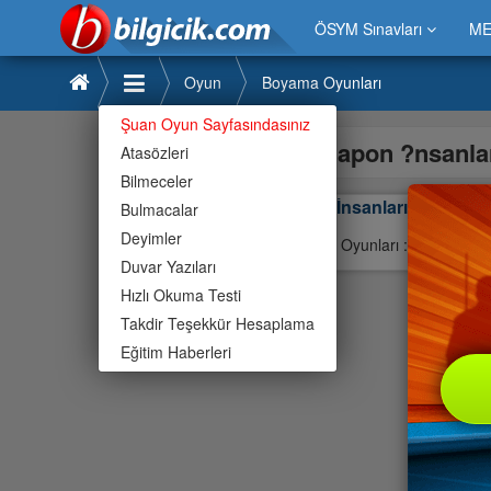
ÖSYM Sınavları
ME
Oyun
Boyama Oyunları
Şuan Oyun Sayfasındasınız
Japon ?nsanla
Atasözleri
Bilmeceler
Japon İnsanları Boya
Bulmacalar
Deyimler
Boyama Oyunları : Mouse Kull
Duvar Yazıları
Hızlı Okuma Testi
Takdir Teşekkür Hesaplama
Eğitim Haberleri