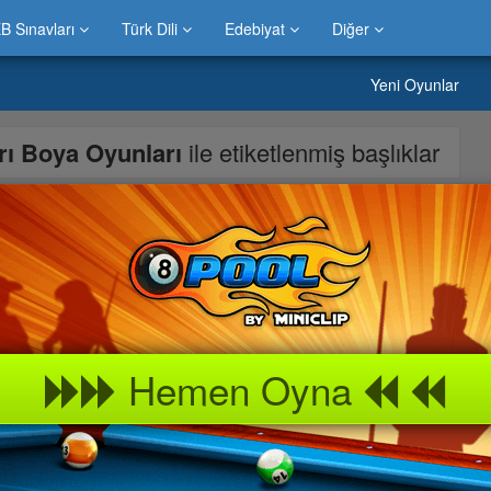
B Sınavları
Türk Dili
Edebiyat
Diğer
Yeni Oyunlar
rı Boya Oyunları
ile etiketlenmiş başlıklar
anarak Boyama Yapabilirsiniz.
Hemen Oyna