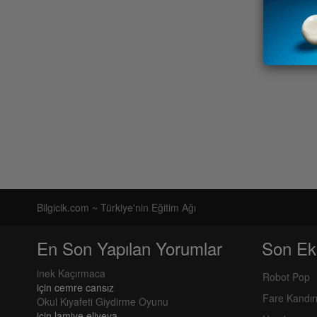
Bilgicik.com ~ Türkiye'nin Eğitim Ağı
En Son Yapılan Yorumlar
Son Ek
inek Kaçırmaca
Robot Pop
için
cemre cansız
Fare Kandı
Okul Kıyafeti Giydirme Oyunu
için
lamiye eliyeva