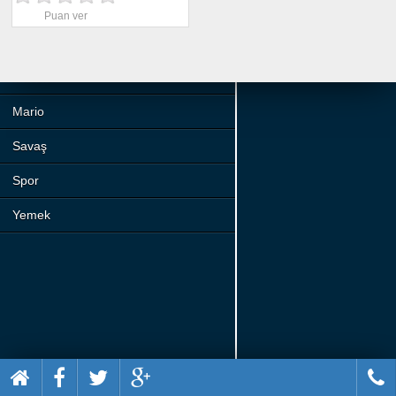
Beceri
Puan ver
Komik
Macera
Mario
Savaş
Spor
Yemek