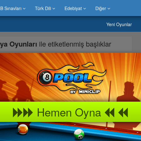
B Sınavları
Türk Dili
Edebiyat
Diğer
Yeni Oyunlar
oya Oyunları
ile etiketlenmiş başlıklar
anarak Boyama Yapabilirsiniz.
Hemen Oyna