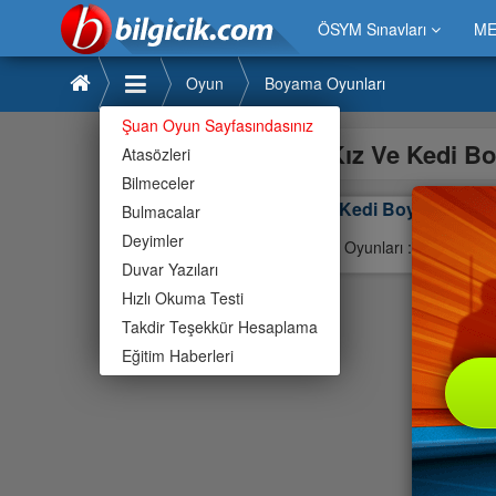
ÖSYM Sınavları
ME
Oyun
Boyama Oyunları
Şuan Oyun Sayfasındasınız
Kız Ve Kedi B
Atasözleri
Bilmeceler
Kız Ve Kedi Boya
Bulmacalar
Deyimler
Boyama Oyunları : Mouse Kull
Duvar Yazıları
Hızlı Okuma Testi
Takdir Teşekkür Hesaplama
Eğitim Haberleri