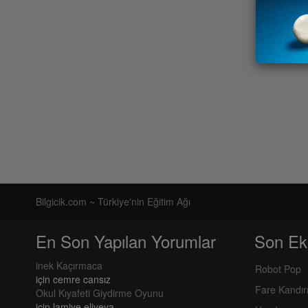
Bilgicik.com ~ Türkiye'nin Eğitim Ağı
En Son Yapılan Yorumlar
Son Ek
inek Kaçırmaca
Robot Pop
için
cemre cansız
Fare Kandı
Okul Kıyafeti Giydirme Oyunu
için
lamiye eliyeva