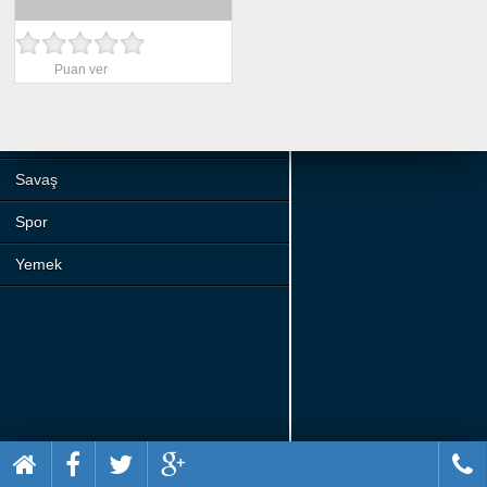
Beceri
Komik
Puan ver
Macera
Mario
Savaş
Spor
Yemek