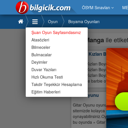
ÖSYM Sınavları
ME
Oyun
Boyama Oyunları
Şuan Oyun Sayfasındasınız
Manga
ile etik
Atasözleri
Bilmeceler
Manga Kızları Boyama Oy
Bulmacalar
Deyimler
Manga Kızları Boyama Oyunları 
Duvar Yazıları
Manga Kızları Boyama Oyunları
Manga Kızları Boyama Oyunları
Hızlı Okuma Testi
ile ilgili ve barbie oyunların
Takdir Teşekkür Hesaplama
Eğitim Haberleri
Gitar Oyunu
Gitar Oyunu oyununu sitemizde
sitemizde kolayca oynayabilir
oynayabilirsiniz.Oyun sitemizde 
bu oyunda » Gitar Oyunu genell