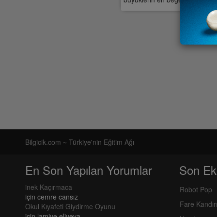
Bilgicik.com ~ Türkiye'nin Eğitim Ağı
En Son Yapılan Yorumlar
Son Ek
inek Kaçırmaca
Robot Pop
için
cemre cansız
Fare Kandı
Okul Kıyafeti Giydirme Oyunu
için
lamiye eliyeva