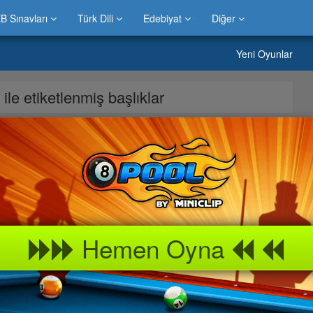
B Sınavları
Türk Dili
Edebiyat
Diğer
Yeni Oyunlar
ı
ile etiketlenmiş başlıklar
çin en iyi oyun Dagda Motor Oyna Arkadaslarinizla güzel bir
nDagda Motor Oyna çocugunuzla gönül rahatligi içinde
yna her yasa ve her kisiye uygun oyunlari oynayabilirsiniz Dagda
nizla toplanarak oynayabilir güzel vakit geçirebilirsiniz. Dagda
Hemen Oyna
yor » Super Moto GP oyunu sitemizde bulabilirsiniz.Evinizde
bevyenleri ile bu » Super Moto GP oyununu keyif alarak
a neler var peki » Super Moto GP kız çocukları, erkek çocukları ve
dan biri olma özelliğini korumaktadır.Bilgicik