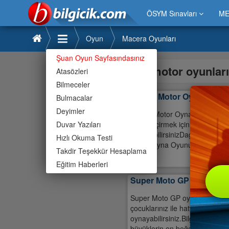
ÖSYM Sınavları
ME
Oyun
Macera Oyunları
Şuan Oyun Sayfasındasınız
motor oyunlar
Atasözleri
Bilmeceler
Dağda Motor Oyna
Bulmacalar
Deyimler
Dagda Motor Oyna Çocugunuz i
Duvar Yazıları
vakit geçirmek için en iyi oyu
oynayabilirsinizDagda Motor O
Hızlı Okuma Testi
Motor Oyna Oyununu arkadaslari
Takdir Teşekkür Hesaplama
Motor
Eğitim Haberleri
Super Moto GP
Super Moto GP oyunu ilgi çeki
çocuklarınız ile hatta büyük e
oynayabilirsiniz.Bilgicik oyund
büyüklerin en beğendiği oyunlar