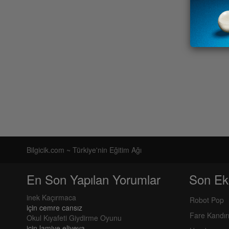
Bilgicik.com ~ Türkiye'nin Eğitim Ağı
En Son Yapılan Yorumlar
Son Ek
inek Kaçırmaca
Robot Pop
için
cemre cansız
Fare Kandı
Okul Kıyafeti Giydirme Oyunu
için
lamiye eliyeva