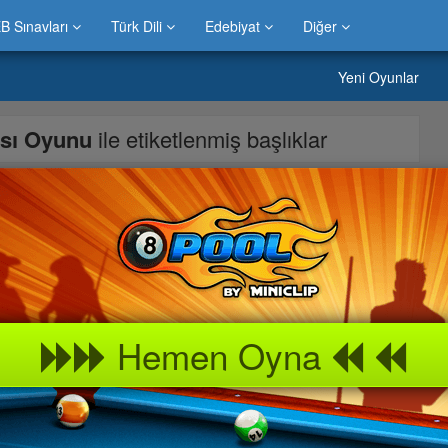
B Sınavları
Türk Dili
Edebiyat
Diğer
Yeni Oyunlar
ısı Oyunu
ile etiketlenmiş başlıklar
tanesini yanyana getirecek şekilde dizmelisiniz.Her karede en az
elmiş olması lazımki oyunbitsin.
Hemen Oyna