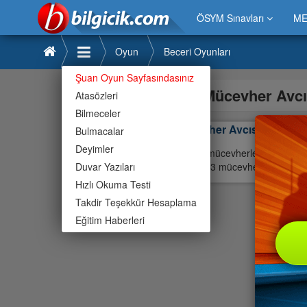
ÖSYM Sınavları
ME
Oyun
Beceri Oyunları
Şuan Oyun Sayfasındasınız
Mücevher Avc
Atasözleri
Bilmeceler
Mücevher Avcısı
Bulmacalar
Deyimler
Verilen mücevherlerin en az 3 
Duvar Yazıları
bir kere 3 mücevherin yanyan g
Hızlı Okuma Testi
Takdir Teşekkür Hesaplama
Eğitim Haberleri