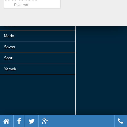
Beceri
Puan ver
Komik
Macera
Mario
Savaş
Spor
Yemek