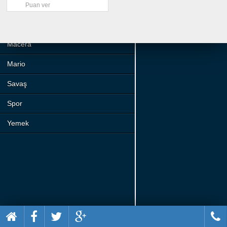
Beceri
Puan ver
Komik
Macera
Mario
Savaş
Spor
Yemek