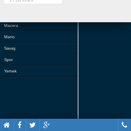
2.7
(53.33%)
6
Beceri
Komik
Macera
Mario
Savaş
Spor
Yemek